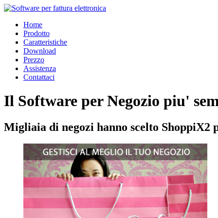
Home
Prodotto
Caratteristiche
Download
Prezzo
Assistenza
Contattaci
Il Software per Negozio piu' se
Migliaia di negozi hanno scelto ShoppiX2 per